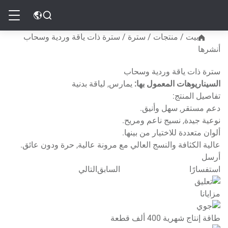
بيت
بيت
/
منتجات
/
سترة
/
سترة ذات ياقة وردية وسحاب
أنشرها
منتجات
سترة ذات ياقة وردية وسحاب
السيناريوهات المعمول بها:
يمارس, لياقة بدنية
موارد
تفاصيل المنتج:
دعم مستقر, سهل وأنيق.
عن
نوعية جيدة, نسيج ناعم ومريح.
ألوان متعددة للاختيار من بينها.
عالية الكثافة والنسج العالي مع مرونة عالية, حرة ودون عائق.
مدونة
أرسل
استفسارًا
السابق
التالي
اتصل بنا
مزايانا
طاقة إنتاج شهرية 400 ألف قطعة