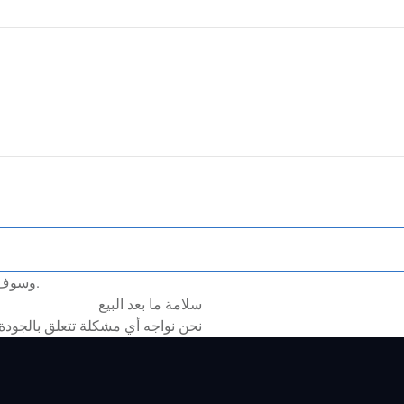
*وسوف نقوم بالرد عليك في غضون 24 بعد ساعات من تلقي المعلومات.
سلامة ما بعد البيع
نحن نواجه أي مشكلة تتعلق بالجودة م