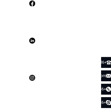
+86 189 9844 4998
sales01@defengfashion.com
+86 189 9844 4998
+86 189 2586 8651