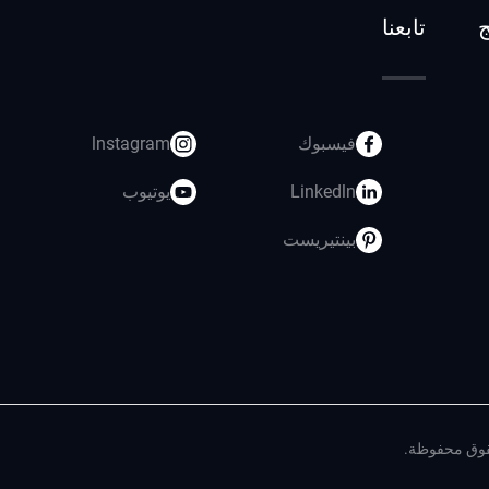
ج
تابعنا
فيسبوك
lnstagram
Linkedln
يوتيوب
بينتيريست