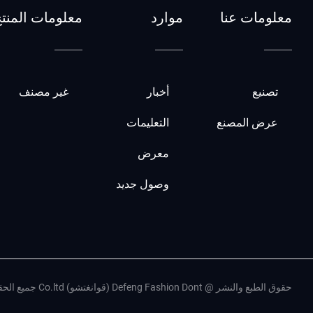
معلومات عنا
موارد
معلومات المنت
تصنيع
أخبار
غير مصنف
عرض المصنع
التعليمات
معرض
وصول جديد
حقوق الطبع والنشر @ Defeng Fashion Dont (قوانغتشو) Co.ltd جميع الحقوق محفوظة.