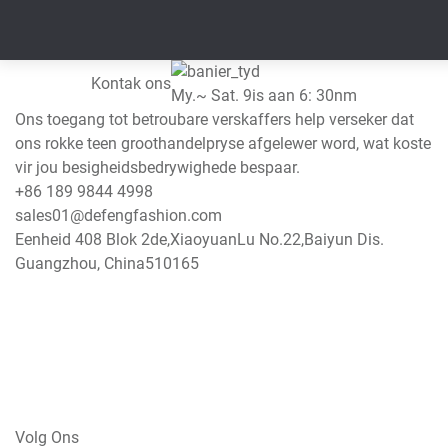
Kontak ons
My.~ Sat. 9is aan 6: 30nm
Ons toegang tot betroubare verskaffers help verseker dat
ons rokke teen groothandelpryse afgelewer word, wat koste
vir jou besigheidsbedrywighede bespaar.
+86 189 9844 4998
sales01@defengfashion.com
Eenheid 408 Blok 2de,XiaoyuanLu No.22,Baiyun Dis.
Guangzhou, China510165
Volg Ons