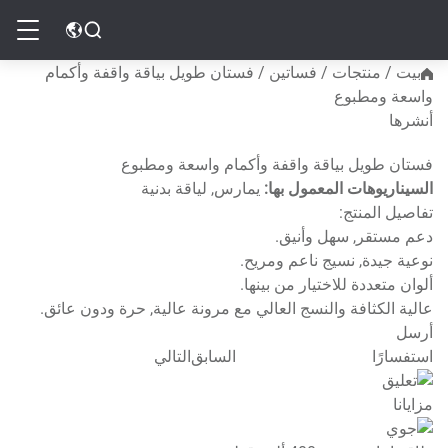
بيت
بيت
/
منتجات
/
فساتين
/
فستان طويل بياقة واقفة وأكمام
واسعة ومطبوع
منتجات
أنشرها
فستان طويل بياقة واقفة وأكمام واسعة ومطبوع
موارد
السيناريوهات المعمول بها:
يمارس, لياقة بدنية
تفاصيل المنتج:
عن
دعم مستقر, سهل وأنيق.
نوعية جيدة, نسيج ناعم ومريح.
ألوان متعددة للاختيار من بينها.
مدونة
عالية الكثافة والنسج العالي مع مرونة عالية, حرة ودون عائق.
أرسل
استفسارًا
السابق
التالي
اتصل بنا
مزايانا