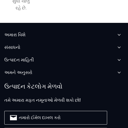
સુધી ચાલુ
રહે છે.
અમારા વિશે
સંસાધનો
ઉત્પાદન માહિતી
અમને અનુસરો
ઉત્પાદન કેટલોગ મેળવો
તમે અમારા મફત નમૂનાઓ મેળવી શકો છો!