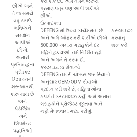
કરી શકે છે.. અમે તમને જરૂરી
છીએ અને
પ્રમાણપત્ર પણ આપી શકીએ
તે જ સમયે
છીએ.
વધુ ટકાઉ
ઉત્પાદકતા
ભવિષ્યને
DEFENG માં ઉચ્ચ કાર્યક્ષમતા છે
કસ્ટમાઇઝ
સમર્થન
અને અમે ઓફર કરી શકીએ છીએ
કરવાનું
આપીએ
500,000 અમારા ગ્રાહકોને દર
શરૂ કરો
છીએ.
મહિને ટુકડાઓ. તમે નિશ્ચિંત રહો
અમારી
અને અમને તે કરવા દો.
પ્રતિબદ્ધતા
કસ્ટમાઇઝ્ડ સેવાઓ
પ્રોડક્ટ
DEFENG તમારી ચોક્કસ જરૂરિયાતો
ડિઝાઇનની
અનુસાર OEM/ODM સેવાઓ
શરૂઆતથી
પ્રદાન કરી શકે છે, મહિલાઓના
શરૂ થાય છે
કપડાંને કસ્ટમાઇઝ કર્યું. અમે અમારા
અને
ગ્રાહકોને પ્રોજેક્ટ જીતવા અને
પેકેજિંગ
નફો મેળવવામાં મદદ કરીશું.
અને
શિપમેન્ટ
પદ્ધતિઓ