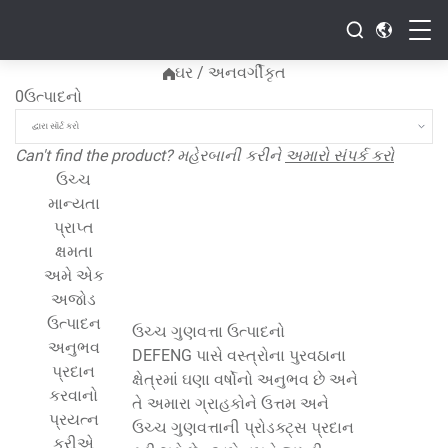
ઘર
/
અનવર્ગીકૃત
0
ઉત્પાદનો
Can't find the product
? મહેરબાની કરીને
અમારો સંપર્ક કરો
ઉચ્ચ
માન્યતા
પ્રાપ્ત
ક્ષમતા
અમે એક
અજોડ
ઉત્પાદન
ઉચ્ચ ગુણવત્તા ઉત્પાદનો
અનુભવ
DEFENG પાસે વસ્ત્રોના પુરવઠાના
પ્રદાન
ક્ષેત્રમાં ઘણા વર્ષોનો અનુભવ છે અને
કરવાનો
તે અમારા ગ્રાહકોને ઉત્તમ અને
પ્રયત્ન
ઉચ્ચ ગુણવત્તાની પ્રોડક્ટ્સ પ્રદાન
કરીએ