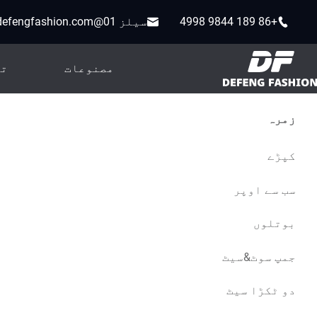
+86 189 9844 4998
سیلز 01@defengfashion.com
مصنوعات
تی
زمرہ
کپڑے
سب سے اوپر
بوتلوں
جمپ سوٹ&سیٹ
دو ٹکڑا سیٹ