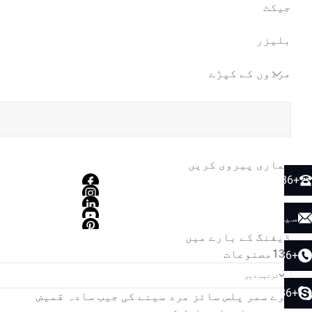
جیکٹ
بلیزر
مردوں کے کپڑے
ہماری پیروی کریں
+86 189 9844 4998
سیلز 01@defengfashion.com
ڈیفنگ کے بارے میں
137
مصنوعات
+86 189 9844 4998
+86 189 2586 8651
گرے سمر پلس سائز مرد سینے کی جیب سادہ قمیض