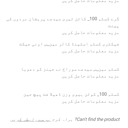
مزید معلومات حاصل کریں
گرے کسٹم 100_ کاٹن ٹیری سیدھے پریشان مردوں کی
پینٹ
مزید معلومات حاصل کریں
فیکٹری کسٹم اسٹینڈ کالر مین_س اونی جیکٹ
مزید معلومات حاصل کریں
کسٹم مین_س سیدھے سوراخ نے جینز کو دھویا
مزید معلومات حاصل کریں
کسٹم 100_ کوٹن ہیوی وزن ڈھیلا فٹ پیچ جین
مزید معلومات حاصل کریں
Can't find the product
? براہ کرم
ہم سے رابطہ کریں