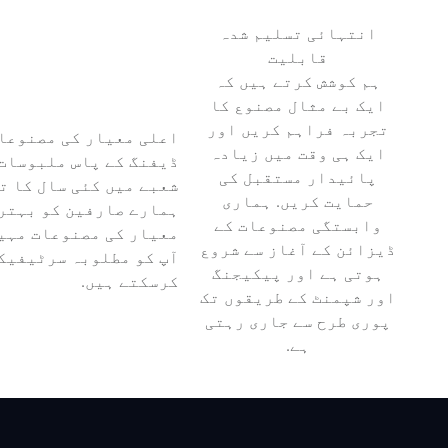
انتہائی تسلیم شدہ
قابلیت
ہم کوشش کرتے ہیں کہ
ایک بے مثال مصنوع کا
تجربہ فراہم کریں اور
اعلی معیار کی مصنوعا
ایک ہی وقت میں زیادہ
ڈیفنگ کے پاس ملبوسات 
پائیدار مستقبل کی
شعبے میں کئی سال کا ت
حمایت کریں. ہماری
ہمارے صارفین کو بہتر
وابستگی مصنوعات کے
معیار کی مصنوعات مہیا
ڈیزائن کے آغاز سے شروع
آپ کو مطلوبہ سرٹیفیک
ہوتی ہے اور پیکیجنگ
کرسکتے ہیں.
اور شپمنٹ کے طریقوں تک
پوری طرح سے جاری رہتی
ہے.