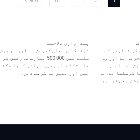
Next >
10
…
2
1
ت
پیداواری صلاحیت
کی فراہمی کے
ڈیفنگ کی اعلی تعی .ن ہے اور ہم پیش 
جربہ ہے اور وہ
سکتے ہیں 500,000 ہمارے صارفین کو
ین اور اعلی
ماہ ٹکڑے. آپ یقین دہانی کروا سکتے
 کرسکتا ہے. ہم
ہیں اور ہمیں یہ کرنے دیں.
یشن بھی فراہم