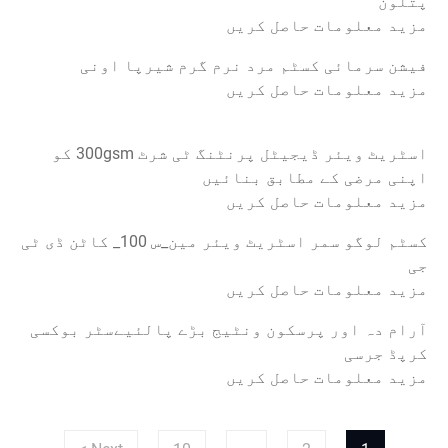
پتلون
مزید معلومات حاصل کریں
فیشن سرمائی کسٹم مرد نرم گرم شیرپا اونی
مزید معلومات حاصل کریں
اسٹریٹ ویئر ڈیجیٹل پرنٹنگ ٹی شرٹ 300gsm کو
اپنی مرضی کے مطابق بنائیں
مزید معلومات حاصل کریں
کسٹم لوگو سمر اسٹریٹ ویئر مین_س 100_ کاٹن ڈی ٹی
جی
مزید معلومات حاصل کریں
آرام دہ اور پرسکون ونٹیج بڑے پالئیےسٹر بوکسی
کرپڈ جرسی
مزید معلومات حاصل کریں