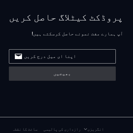
پروڈکٹ کیٹلاگ حاصل کریں
آپ ہمارے مفت نمونے حاصل کرسکتے ہیں!
انگریزی
رازداری کی پالیسی
سائٹ کا نقشہ