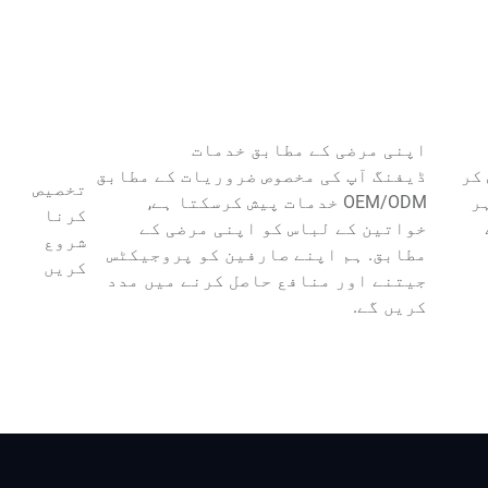
اپنی مرضی کے مطابق خدمات
کر
ڈیفنگ آپ کی مخصوص ضروریات کے مطابق
تخصیص
 ہر
OEM/ODM خدمات پیش کرسکتا ہے,
کرنا
خواتین کے لباس کو اپنی مرضی کے
شروع
مطابق. ہم اپنے صارفین کو پروجیکٹس
کریں
جیتنے اور منافع حاصل کرنے میں مدد
کریں گے.