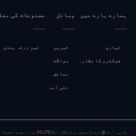
ہمارے بارے میں
وسائل
مصنوعات کی معل
تیاری
خبریں
غیر درجہ بندی
فیکٹری کا نظارہ
سوالات
نمائش
نئی آمد
کاپی رائٹ @ ڈیفنگ فیشن لباس (گوانگ) CO.LTD تمام حقوق محفوظ ہیں.