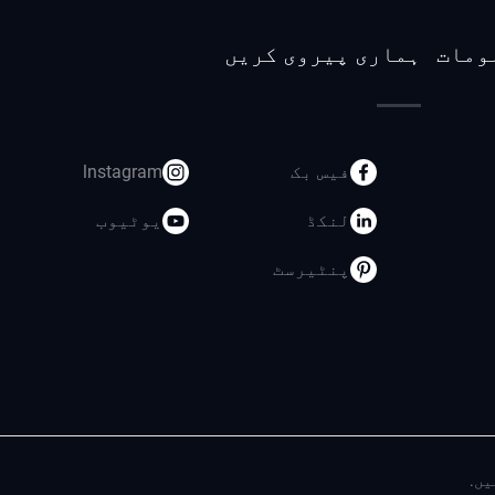
ومات
ہماری پیروی کریں
فیس بک
lnstagram
لنکڈ
یوٹیوب
پنٹیرسٹ