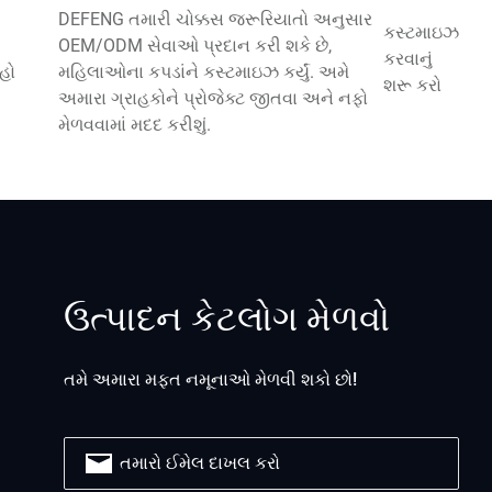
DEFENG તમારી ચોક્કસ જરૂરિયાતો અનુસાર
કસ્ટમાઇઝ
OEM/ODM સેવાઓ પ્રદાન કરી શકે છે,
કરવાનું
રહો
મહિલાઓના કપડાંને કસ્ટમાઇઝ કર્યું. અમે
શરૂ કરો
અમારા ગ્રાહકોને પ્રોજેક્ટ જીતવા અને નફો
મેળવવામાં મદદ કરીશું.
ઉત્પાદન કેટલોગ મેળવો
તમે અમારા મફત નમૂનાઓ મેળવી શકો છો!