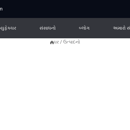
om
્યુફેક્ચર
સંસાધનો
બ્લોગ
અમારો સં
ઘર
/
ઉત્પાદનો