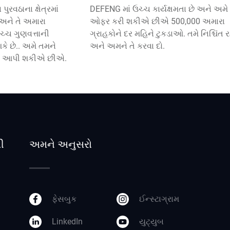
ુરવઠાના ક્ષેત્રમાં
DEFENG માં ઉચ્ચ કાર્યક્ષમતા છે અને અમે
 અને તે અમારા
ઓફર કરી શકીએ છીએ 500,000 અમારા
ચ્ચ ગુણવત્તાની
ગ્રાહકોને દર મહિને ટુકડાઓ. તમે નિશ્ચિંત 
શકે છે.. અમે તમને
અને અમને તે કરવા દો.
પણ આપી શકીએ છીએ.
ી
અમને અનુસરો
ફેસબુક
ઈન્સ્ટાગ્રામ
LinkedIn
યુટ્યુબ