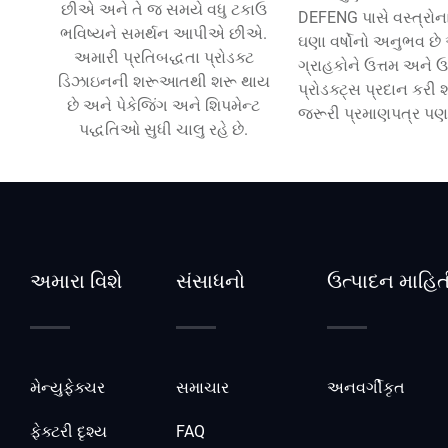
છીએ અને તે જ સમયે વધુ ટકાઉ
DEFENG પાસે વસ્ત્રોના પ
ભવિષ્યને સમર્થન આપીએ છીએ.
ઘણા વર્ષોનો અનુભવ છે
અમારી પ્રતિબદ્ધતા પ્રોડક્ટ
ગ્રાહકોને ઉત્તમ અને ઉ
ડિઝાઇનની શરૂઆતથી શરૂ થાય
પ્રોડક્ટ્સ પ્રદાન કરી 
છે અને પેકેજિંગ અને શિપમેન્ટ
જરૂરી પ્રમાણપત્ર 
પદ્ધતિઓ સુધી ચાલુ રહે છે.
અમારા વિશે
સંસાધનો
ઉત્પાદન માહિત
મેન્યુફેક્ચર
સમાચાર
અનવર્ગીકૃત
ફેક્ટરી દૃશ્ય
FAQ