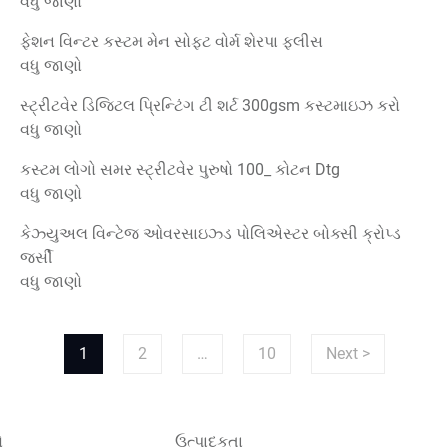
વધુ જાણો
ફેશન વિન્ટર કસ્ટમ મેન સોફ્ટ વોર્મ શેરપા ફ્લીસ
વધુ જાણો
સ્ટ્રીટવેર ડિજિટલ પ્રિન્ટિંગ ટી શર્ટ 300gsm કસ્ટમાઇઝ કરો
વધુ જાણો
કસ્ટમ લોગો સમર સ્ટ્રીટવેર પુરુષો 100_ કોટન Dtg
વધુ જાણો
કેઝ્યુઅલ વિન્ટેજ ઓવરસાઇઝ્ડ પોલિએસ્ટર બોક્સી ક્રોપ્ડ
જર્સી
વધુ જાણો
1
2
…
10
Next >
ો
ઉત્પાદકતા