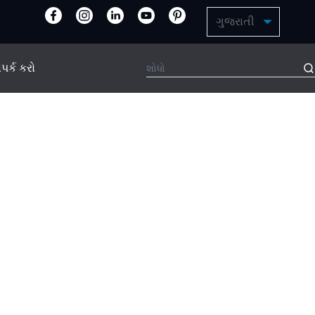
પર્ક કરો