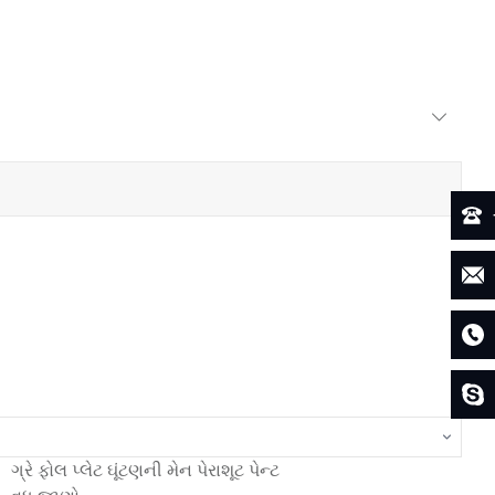
ગ્રે ફોલ પ્લેટ ઘૂંટણની મેન પેરાશૂટ પેન્ટ