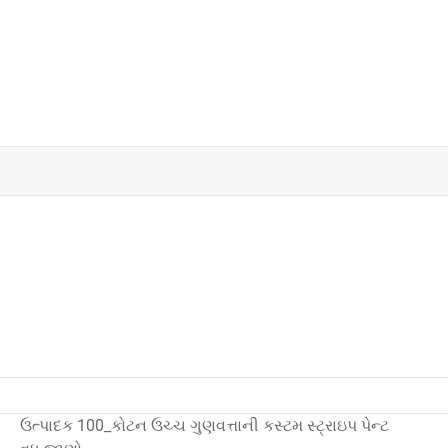
ઉત્પાદક 100_કોટન ઉચ્ચ ગુણવત્તાની કસ્ટમ સ્ટ્રાઇપ પેન્ટ