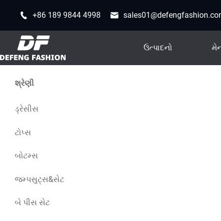
+86 189 9844 4998
sales01@defengfashion.c
ઉત્પાદનો
મેન
શ્રેણી
ડ્રેસીસ
ટોપ્સ
બોટમ્સ
જમ્પસુટ્સ&સેટ
બે પીસ સેટ