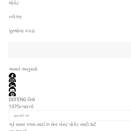
જેકેટ
બ્લેઝર
પુરુષોના કપડાં
અમને અનુસરો
DEFENG વિશે
137
ઉત્પાદનો
ગ્રે સમર પ્લસ સાઈઝ મેન ચેસ્ટ પોકેટ સાદો શર્ટ