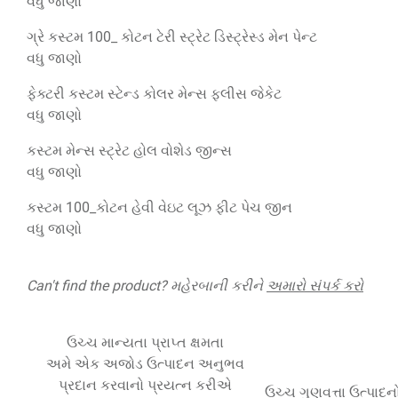
વધુ જાણો
ગ્રે કસ્ટમ 100_ કોટન ટેરી સ્ટ્રેટ ડિસ્ટ્રેસ્ડ મેન પેન્ટ
વધુ જાણો
ફેક્ટરી કસ્ટમ સ્ટેન્ડ કોલર મેન્સ ફ્લીસ જેકેટ
વધુ જાણો
કસ્ટમ મેન્સ સ્ટ્રેટ હોલ વોશેડ જીન્સ
વધુ જાણો
કસ્ટમ 100_કોટન હેવી વેઇટ લૂઝ ફીટ પેચ જીન
વધુ જાણો
Can't find the product
? મહેરબાની કરીને
અમારો સંપર્ક કરો
ઉચ્ચ માન્યતા પ્રાપ્ત ક્ષમતા
અમે એક અજોડ ઉત્પાદન અનુભવ
પ્રદાન કરવાનો પ્રયત્ન કરીએ
ઉચ્ચ ગુણવત્તા ઉત્પાદન